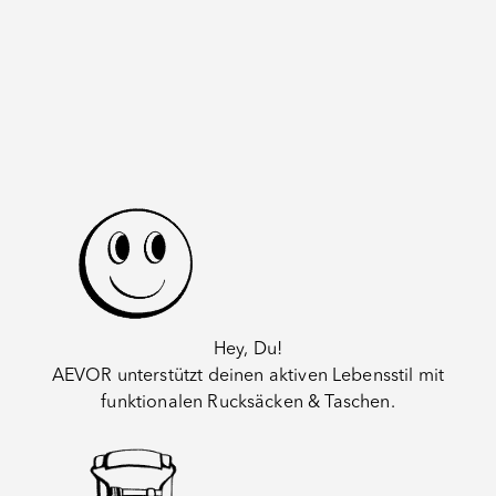
4,71
Slouchy Bag - Burgundy
Trip Pack - Black Ecli
Angebot
Angebot
€89,90
€99,90
Hey, Du!
AEVOR unterstützt deinen aktiven Lebensstil mit
funktionalen Rucksäcken & Taschen.