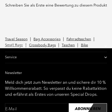
Schreiben Sie als Erste eine Bewertung zu diesem Produkt
Travel Season
Bag Accessories
Fahrradtaschen
Small Bags
Crossbody Bags
Taschen
Bike
Unternehmen
Service
Newsletter
Meld dich jetzt zum Newsletter an und sichere dir 10 %
Willkommensrabatt. So verpasst du keine Rabattaktion
und erfährst als Erstes von unseren Special Drops.
E-Mail
ABONNIEREN