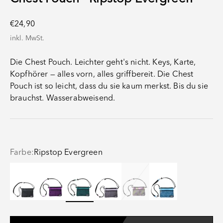
Angebot
€24,90
inkl. MwSt.
Die Chest Pouch. Leichter geht's nicht. Keys, Karte,
Kopfhörer — alles vorn, alles griffbereit. Die Chest
Pouch ist so leicht, dass du sie kaum merkst. Bis du sie
brauchst. Wasserabweisend.
Farbe:
Ripstop Evergreen
Ripstop Black
Ripstop Electric Fuchsia
Ripstop Evergreen
Ripstop Lavender
Ripstop Psychedelic Slush
Ripstop Retro Blue