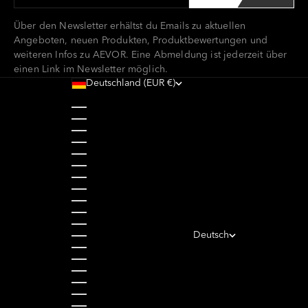
Über den Newsletter erhältst du Emails zu aktuellen
Angeboten, neuen Produkten, Produktbewertungen und
weiteren Infos zu AEVOR. Eine Abmeldung ist jederzeit über
einen Link im Newsletter möglich.
Deutschland (EUR €)
Land
Belgien (EUR €)
Bulgarien (EUR €)
Dänemark (DKK kr.)
Deutschland (EUR €)
Estland (EUR €)
Finnland (EUR €)
Frankreich (EUR €)
Griechenland (EUR €)
Irland (EUR €)
Italien (EUR €)
Kroatien (EUR €)
Lettland (EUR €)
Deutsch
Liechtenstein (CHF CHF)
Sprache
Litauen (EUR €)
Deutsch
Luxemburg (EUR €)
English
Niederlande (EUR €)
Österreich (EUR €)
Polen (PLN zł)