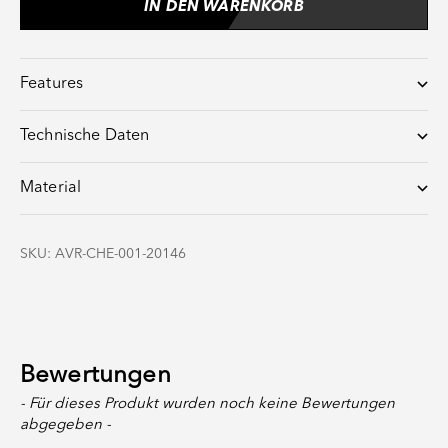
IN DEN WARENKORB
Features
Technische Daten
Material
SKU: AVR-CHE-001-20146
Bewertungen
New content loaded
- Für dieses Produkt wurden noch keine Bewertungen
abgegeben -