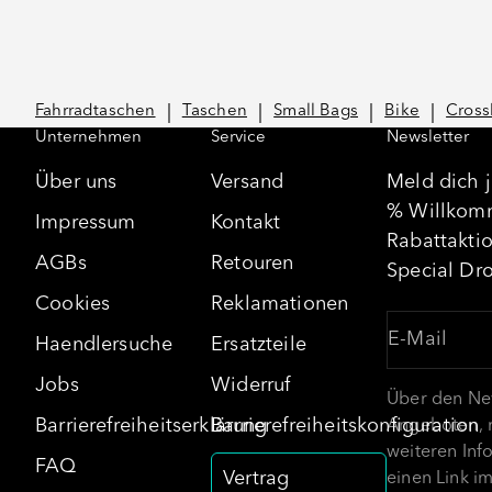
Fahrradtaschen
Taschen
Small Bags
Bike
Cross
Unternehmen
Service
Newsletter
Über uns
Versand
Meld dich j
% Willkomm
Impressum
Kontakt
Rabattaktio
AGBs
Retouren
Special Dr
Cookies
Reklamationen
E-Mail
Haendlersuche
Ersatzteile
Jobs
Widerruf
Über den New
Barrierefreiheitserklärung
Barrierefreiheitskonfiguration
Angeboten, 
weiteren Inf
FAQ
Vertrag
einen Link i