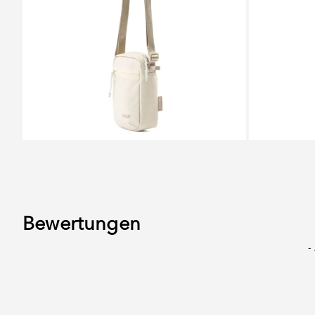
Hauptfach mit Reißverschluss
Versteckte
der Front
Bewertungen
New content loaded
-