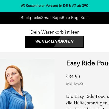
📦 Kostenfreier Versand in DE & AT ab 39€
Backpacks
Small Bags
Bike Bags
Sets
Dein Warenkorb ist leer
WEITER EINKAUFEN
Easy Ride Pou
Angebot
€34,90
inkl. MwSt.
Die Easy Ride Pouch. 
die Hüfte, smart genu