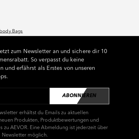
body Bags
etzt zum Newsletter an und sichere dir 10
ensrabatt. So verpasst du keine
n und erfährst als Erstes von unseren
ops.
ABONNIEREN
sletter erhältst du Emails zu aktuellen
neuen Produkten, Produktbewertungen und
os zu AEVOR. Eine Abmeldung ist jederzeit über
m Newsletter möglich.