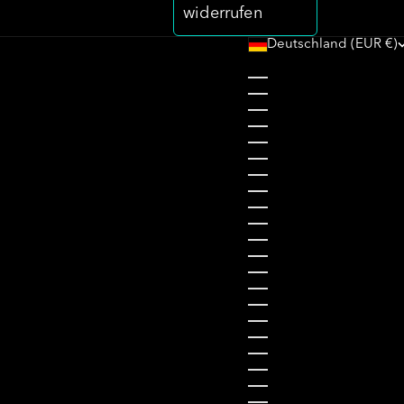
widerrufen
Deutschland (EUR €)
Land
Belgien (EUR €)
Bulgarien (EUR €)
Dänemark (DKK kr.)
Deutschland (EUR €)
Estland (EUR €)
Finnland (EUR €)
Frankreich (EUR €)
Griechenland (EUR €)
Irland (EUR €)
Italien (EUR €)
Kroatien (EUR €)
Lettland (EUR €)
Liechtenstein (CHF C
Litauen (EUR €)
Luxemburg (EUR €)
Niederlande (EUR €)
Österreich (EUR €)
Polen (PLN zł)
Portugal (EUR €)
Rumänien (RON Lei)
Schweden (SEK kr)