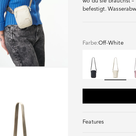
wo du sie brauchst –
befestigt. Wasserabw
Farbe:
Off-White
Black
Off-White
Ros
Features