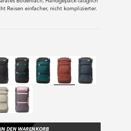
eparates Bodenfach, Handgepäck-tauglich
ht Reisen einfacher, nicht komplizierter.
of Black
Proof Dual Dip Aqua Drift
Proof Evergreen
Proof Mars
Proof Petrol
e
Blue
of Venus
Tropical Lily
IN DEN WARENKORB