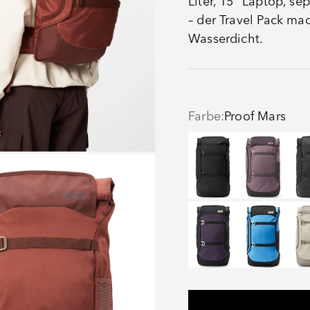
Liter, 15" Laptop, s
– der Travel Pack mac
Wasserdicht.
Farbe:
Proof Mars
Black Eclipse
Oxy Purple
Pro
Proof Phantom Purpl
Proof Retro 
Pro