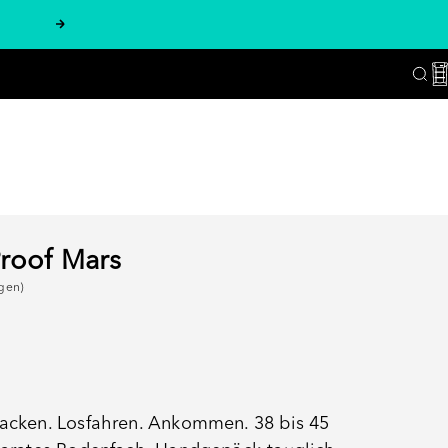
Vor
W
Suc
Proof Mars
gen)
packen. Losfahren. Ankommen. 38 bis 45