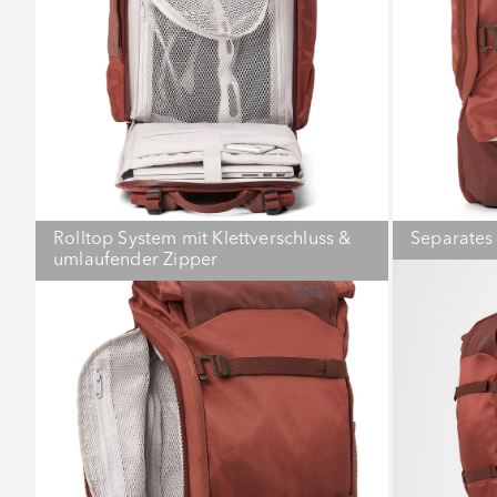
Rolltop System mit Klettverschluss &
Separates
umlaufender Zipper