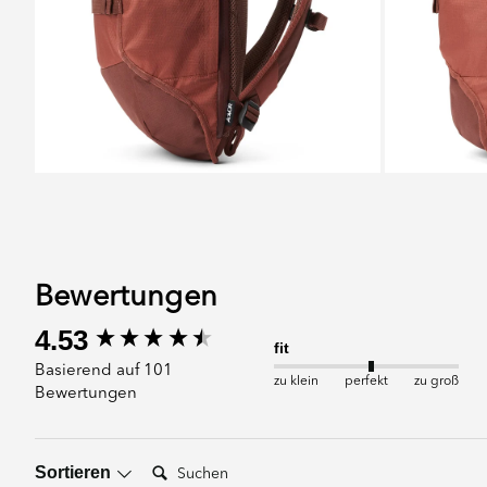
Bewertungen
New content loaded
4.53
fit
Basierend auf 101
zu klein
perfekt
zu groß
Bewertungen
Suchen:
Sortieren