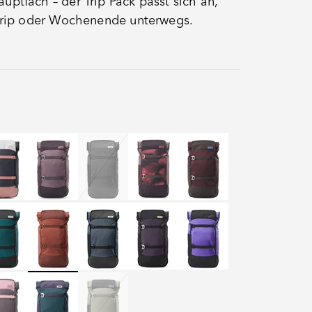
ptfach – der Trip Pack passt sich an,
ttrip oder Wochenende unterwegs.
e
lled Rose
Oxy Purple
Proof Black
Proof Bleach Dye
Proof Cherry Gateau
Drift
ip Aqua Drift
of Evergreen
Proof Mars
Proof Petrol
Proof Phantom Purple
Proof Purple
ical Lily
Vintage Teal
Violett Sage