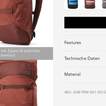
Features
 mit Zipper & seitliches
chenfach
Technische Daten
Material
SKU: AVR-TRW-001-501