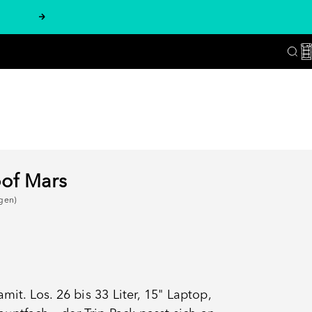
Vor
W
Suc
oof Mars
gen)
mit. Los. 26 bis 33 Liter, 15" Laptop,