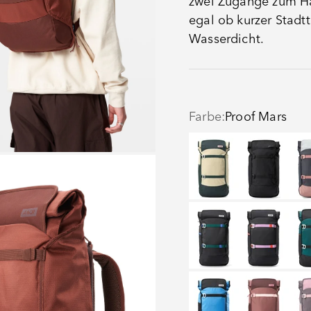
zwei Zugänge zum Hau
egal ob kurzer Stad
Wasserdicht.
Farbe:
Proof Mars
Banana Split
Black Eclips
Chi
Proof Dual Dip Aqua 
Proof Dual D
Pro
Proof Retro Blue
Raw Ruby
Trop