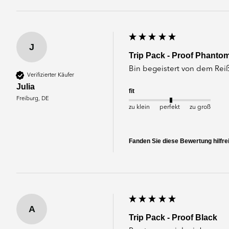
J
Trip Pack - Proof Phanto
Bin begeistert von dem Re
Verifizierter Käufer
Julia
fit
Freiburg, DE
zu klein
perfekt
zu groß
Fanden Sie diese Bewertung hilfre
A
Trip Pack - Proof Black