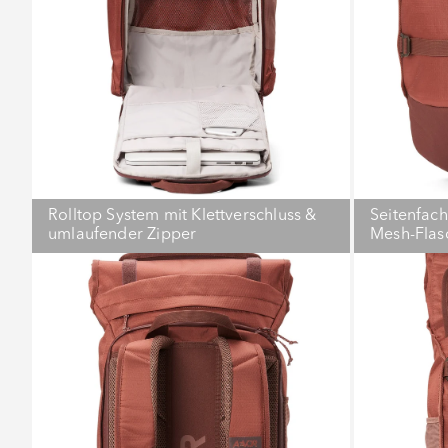
Rolltop System mit Klettverschluss &
Seitenfach
umlaufender Zipper
Mesh-Flas