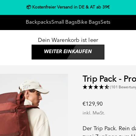
📦 Kostenfreier Versand in DE & AT ab 39€
Backpacks
Small Bags
Bike Bags
Sets
Dein Warenkorb ist leer
WEITER EINKAUFEN
Trip Pack - Pr
(101 Bewertun
Angebot
€129,90
inkl. MwSt.
Der Trip Pack. Rein da