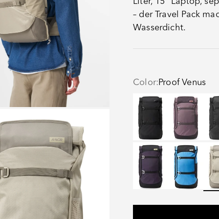
Liter, 15" Laptop, s
– der Travel Pack mac
Wasserdicht.
Color:
Proof Venus
Black Eclipse
Oxy Purple
Pro
Proof Phantom Purpl
Proof Retro 
Pro