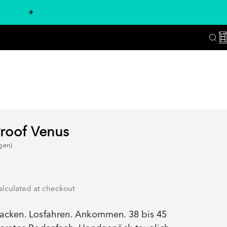
Next
C
Sea
Proof Venus
gen)
alculated
at checkout
packen. Losfahren. Ankommen. 38 bis 45