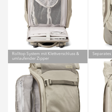
Rolltop System mit Klettverschluss &
Separates
umlaufender Zipper