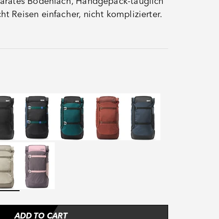
eparates Bodenfach, Handgepäck-tauglich
ht Reisen einfacher, nicht komplizierter.
of Black
Proof Dual Dip Aqua Drift
Proof Evergreen
Proof Mars
Proof Petrol
e
Blue
of Venus
Tropical Lily
ADD TO CART