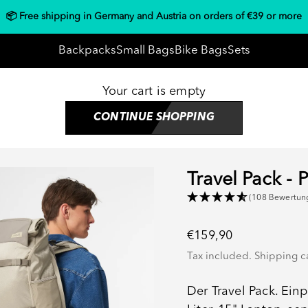
📦 Free shipping in Germany and Austria on orders of €39 or more
s
Backpacks
Small Bags
Bike Bags
Sets
Your cart is empty
CONTINUE SHOPPING
Travel Pack - 
(108 Bewertun
Sale price
€159,90
Tax included.
Shipping c
Der Travel Pack. Ein